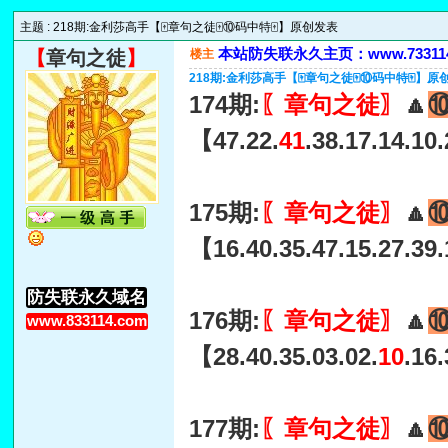
主题 :
218期:金利莎高手【🀄章句之徒🀄⑩码中特🀄】原创发表
本站防失联永久主页：www.733114
【
章句之徒
】
楼主
218期:金利莎高手【🀄章句之徒🀄⑩码中特🀄】原
174期:
〖章句之徒〗
🔼
【47.22.
41
.38.17.14.10
175期:
〖章句之徒〗
🔼
【16.40.35.47.15.27.39.
防失联永久域名
176期:
〖章句之徒〗
🔼
www.833114.com
【28.40.35.03.02.
10
.16
177期:
〖章句之徒〗
🔼