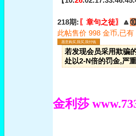
【10.
26
.02.17.33.46.45
218期:
〖章句之徒〗
🔼
此帖售价 998 金币,已有
若发现会员采用欺骗的
处以2-N倍的罚金,严重
金利莎 www.733