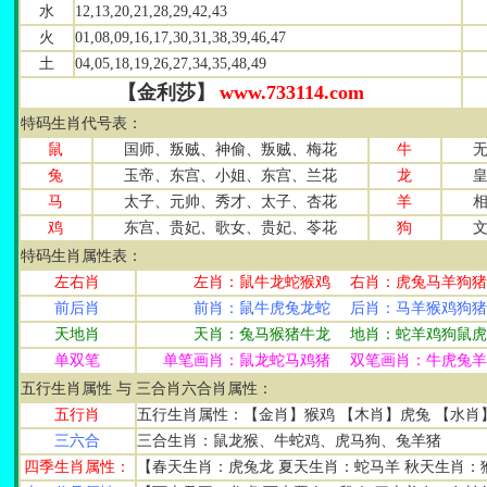
水
12,13,20,21,28,29,42,43
火
01,08,09,16,17,30,31,38,39,46,47
土
04,05,18,19,26,27,34,35,48,49
【金利莎】
www.733114.com
特码生肖代号表：
鼠
国师、叛贼、神偷、叛贼、梅花
牛
兔
玉帝、东宫、小姐、东宫、兰花
龙
马
太子、元帅、秀才、太子、杏花
羊
鸡
东宫、贵妃、歌女、贵妃、苓花
狗
特码生肖属性表：
左右肖
左肖：鼠牛龙蛇猴鸡 右肖：虎兔马羊狗
前后肖
前肖：鼠牛虎兔龙蛇 后肖：马羊猴鸡狗
天地肖
天肖：兔马猴猪牛龙 地肖：蛇羊鸡狗鼠
单双笔
单笔画肖：鼠龙蛇马鸡猪 双笔画肖：牛虎兔
五行生肖属性 与 三合肖六合肖属性：
五行肖
五行生肖属性：【金肖】猴鸡 【木肖】虎兔 【水肖
三六合
三合生肖：鼠龙猴、牛蛇鸡、虎马狗、兔羊猪
四季生肖属性：
【春天生肖：虎兔龙 夏天生肖：蛇马羊 秋天生肖：