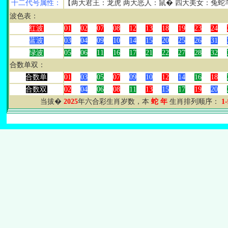
十二代号属性：
【两大君王：龙虎 两大恶人：鼠� 四大美女：兔蛇
波色表：
红波
01
02
07
08
12
13
18
19
23
24
蓝波
03
04
09
10
14
15
20
25
26
31
绿波
05
06
11
16
17
21
22
27
28
32
合数单双：
合数单
01
03
05
07
09
10
12
14
16
18
合数双
02
04
06
08
11
13
15
17
19
20
当拔�
2025
年六合彩生肖岁数，本
蛇
年
生肖排列顺序：
1