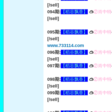
[/sell]
094期:
【稻谷飘香】
🥽
②肖中特
[/sell]
095期:
【稻谷飘香】
🥽
②肖中特
[/sell]
www.733114.com
096期:
【稻谷飘香】
🥽
②肖中特
[/sell]
097期:
【稻谷飘香】
🥽
②肖中特
098期:
【稻谷飘香】
🥽
②肖中特
[/sell]
099期:
【稻谷飘香】
🥽
②肖中特
[/sell]