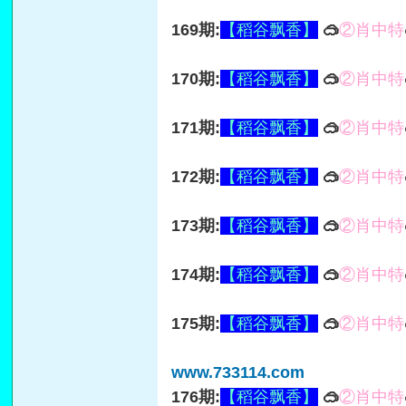
169期:
【稻谷飘香】
🥽
②肖中特
170期:
【稻谷飘香】
🥽
②肖中特
171期:
【稻谷飘香】
🥽
②肖中特
172期:
【稻谷飘香】
🥽
②肖中特
173期:
【稻谷飘香】
🥽
②肖中特
174期:
【稻谷飘香】
🥽
②肖中特
175期:
【稻谷飘香】
🥽
②肖中特
www.733114.com
176期:
【稻谷飘香】
🥽
②肖中特